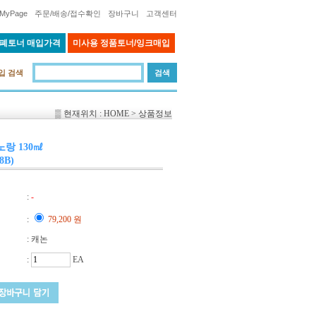
MyPage
주문/배송/접수확인
장바구니
고객센터
 폐토너 매입가격
미사용 정품토너/잉크매입
입 검색
▒ 현재위치 : HOME > 상품정보
 노랑 130㎖
8B)
:
-
:
79,200 원
: 캐논
:
EA