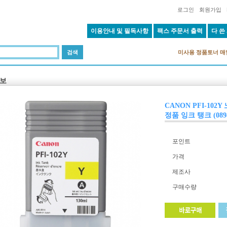
로그인
회원가입
이용안내 및 필독사항
팩스 주문서 출력
다 쓴
미사용 정품토너 매
보
CANON PFI-102Y
정품 잉크 탱크 (089
포인트
가격
제조사
구매수량