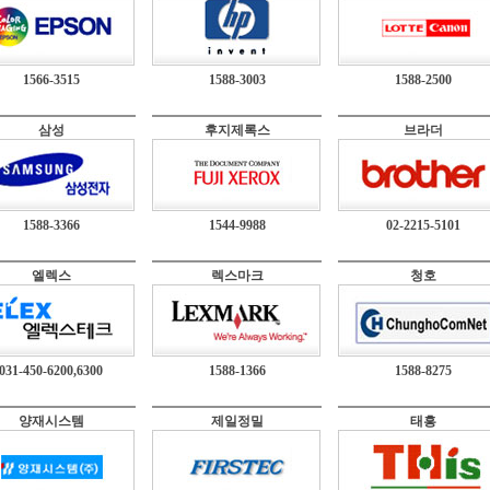
1566-3515
1588-3003
1588-2500
삼성
후지제록스
브라더
1588-3366
1544-9988
02-2215-5101
엘렉스
렉스마크
청호
031-450-6200,6300
1588-1366
1588-8275
양재시스템
제일정밀
태흥