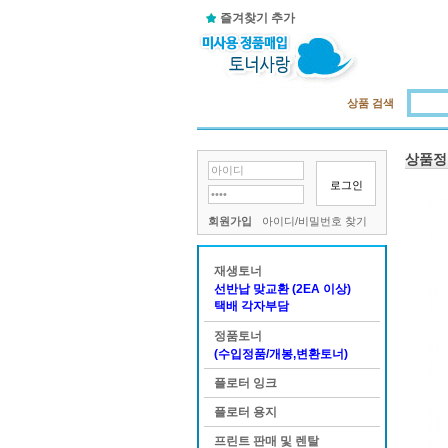
즐겨찾기 추가
상품 검색
상품정
로그인
회원가입
아이디/비밀번호 찾기
재생토너
선반납 맞교환 (2EA 이상)
택배 각자부담
정품토너
(수입정품/개봉,변환토너)
플로터 잉크
플로터 용지
프린트 판매 및 렌탈