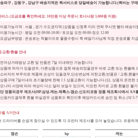
송파구 , 강동구 , 강남구 배송지역은 퀵서비스로 당일배송이 가능합니다.(퀵비는 구
비스 (요금표를 확인하세요. 10만원 이상 주문시 토너사랑 3,000원 지원)
이용가능지역 : 서울 , 경기 수도권지역 (상품을 신청후 미리 연락 주시면 빨리 배송이
이용가능시간 : 평일 오전 09:00-18:00 / 토요일 오전 09:00-정오 12:00
요금납부방법 : 운송료는 착불이므로 물품수령시 퀵 배달기사님께 직접 운송료를 지
/교환/환불 안내
전자상거래법상 교환 및 반품은 7일 이내에만 가능합니다.
상품에 하자가 있을경우, 다른상품으로 잘못 배송되었을경우 바로 교환 또는 환불해 
소비자의 부주의로 제품에 손상이 있을경우,단순변심에 의한교환,반품은 / 교환,환불
상품구매 7일이내의 초기불량에 한해 1:1 상품교환이 가능합니다.(단, 상품의 온전한
모니터 사양에 따라 색상이 다소 달라 보일수 있으며, 미묘한 차이로 교환.환불은 불가
단 정품의경우 제조사(HP.삼성.캐논.제록스.엡슨.신도리코등 정품 제조회사에서 A/S
신용카드결제후 환불 하실경우 상품회수 확인이후 해당카드사로 승인 및 취소 (약 5-7일
별 A/S안내
 드라이버를 손쉽게 찾으실 수 있도록 각 프린터 제조사를 모아 놓았습니다. 유용하
엡손
hp
캐논