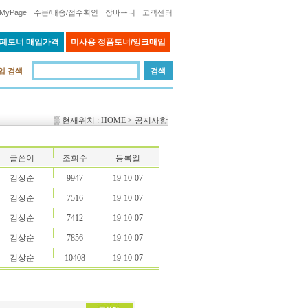
MyPage
주문/배송/접수확인
장바구니
고객센터
 폐토너 매입가격
미사용 정품토너/잉크매입
입 검색
▒ 현재위치 : HOME > 공지사항
글쓴이
조회수
등록일
김상순
9947
19-10-07
김상순
7516
19-10-07
김상순
7412
19-10-07
김상순
7856
19-10-07
김상순
10408
19-10-07