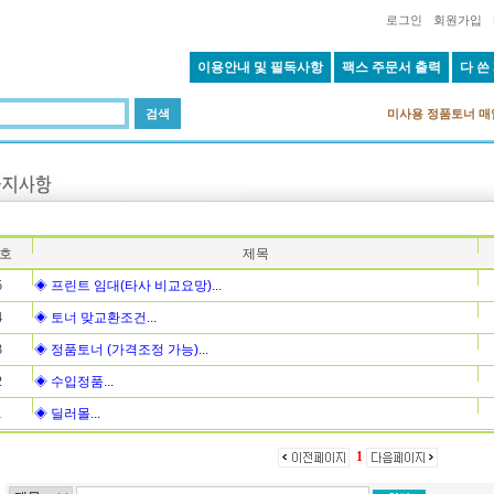
로그인
회원가입
이용안내 및 필독사항
팩스 주문서 출력
다 쓴
미사용 정품토너 매
호
제목
5
◈ 프린트 임대(타사 비교요망)...
4
◈ 토너 맞교환조건...
3
◈ 정품토너 (가격조정 가능)...
2
◈ 수입정품...
1
◈ 딜러몰...
1